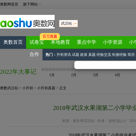
奥数网首页
旗下网站
武汉站
百万真题
奥数首页
试卷宝
本地教育
重点中学
小学资源
小
合作
热门：
升初资讯
试题
政策
真题
经验交流
衔接经验
简历
2022年大事记
1月
2月
3月
4月
奥数武汉站
>
小升初
>
小升初真题
> 正文
2018年武汉水果湖第二小学毕
来源：
家长帮武汉站
作者：凌绝顶山小 2018-07-
2018年武汉水果湖第二小学毕业考