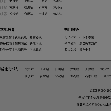
北京站
上海站
广州站
深圳站
南京站
杭州站
济南站
苏州站
长沙站
合肥站
宁波站
青岛站
本地教育
热门推荐
教育政策
|
优录信息
|
教育资讯
入门指南
|
中小学资讯
择校指南
|
简历面试
|
分班考试
学习资料
|
武汉教育新闻
经验分享
|
电脑摇号
|
考试真题
四大名校
|
民办中学
城市导航
北京站
上海站
广州站
深圳站
天津站
武汉站
长沙站
合肥站
宁波站
青岛站
石家庄站
全国
京ICP备0904296
违法和不良信息举报电话：010-
奥数网
版权所有Copyright@200