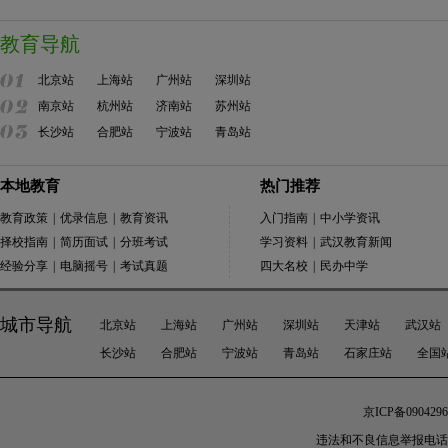
教育导航
北京站
上海站
广州站
深圳站
南京站
杭州站
济南站
苏州站
长沙站
合肥站
宁波站
青岛站
本地教育
热门推荐
教育政策
|
优录信息
|
教育资讯
入门指南
|
中小学资讯
择校指南
|
简历面试
|
分班考试
学习资料
|
武汉教育新闻
经验分享
|
电脑摇号
|
考试真题
四大名校
|
民办中学
城市导航
北京站
上海站
广州站
深圳站
天津站
武汉站
长沙站
合肥站
宁波站
青岛站
石家庄站
全国
京ICP备0904296
违法和不良信息举报电话：010-