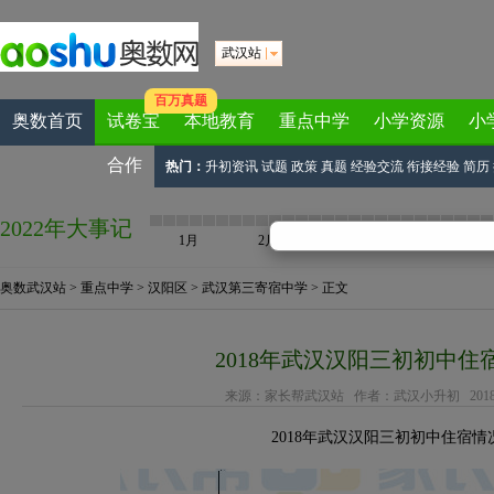
武汉站
百万真题
奥数首页
试卷宝
本地教育
重点中学
小学资源
小
合作
热门：
升初资讯
试题
政策
真题
经验交流
衔接经验
简历
2022年大事记
1月
2月
3月
4月
奥数武汉站
>
重点中学
>
汉阳区
>
武汉第三寄宿中学
> 正文
2018年武汉汉阳三初初中住
来源：
家长帮武汉站
作者：武汉小升初 2018-08-
2018年武汉汉阳三初初中住宿情