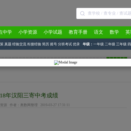
点中学
小学资源
小学试题
教育手册
语文
数学
英
策
真题
经验交流
衔接经验
简历
摇号
分班考试
优录
年级：
一年级
二年级
三年级
四
3月
4月
5月
6月
7月
8月
018年汉阳三寄中考成绩
资源
作者：奥数网整理 2019-03-27 17:31:11