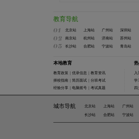
教育导航
北京站
上海站
广州站
深圳站
南京站
杭州站
济南站
苏州站
长沙站
合肥站
宁波站
青岛站
本地教育
热
教育政策
|
优录信息
|
教育资讯
入
择校指南
|
简历面试
|
分班考试
学
经验分享
|
电脑摇号
|
考试真题
四
城市导航
北京站
上海站
广州站
长沙站
合肥站
宁波站