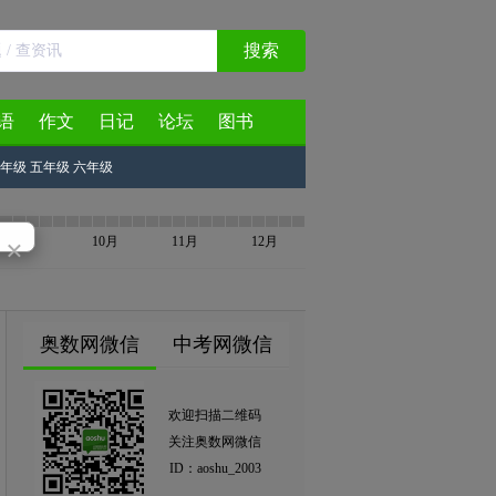
搜索
语
作文
日记
论坛
图书
年级
五年级
六年级
×
9月
10月
11月
12月
奥数网微信
中考网微信
欢迎扫描二维码
关注奥数网微信
ID：aoshu_2003