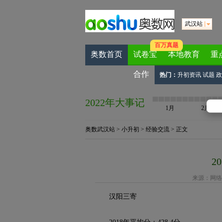
武汉站
百万真题
奥数首页
试卷宝
本地教育
重
合作
热门：
升初资讯
试题
政
2022年大事记
1月
2月
奥数武汉站
>
小升初
>
经验交流
> 正文
2
来源：
网络
汉阳三寄