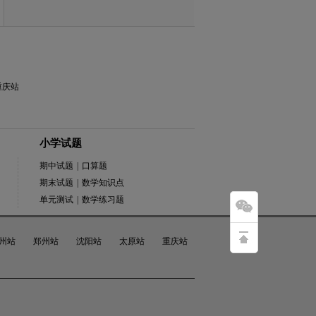
重庆站
小学试题
期中试题
|
口算题
期末试题
|
数学知识点
单元测试
|
数学练习题
州站
郑州站
沈阳站
太原站
重庆站