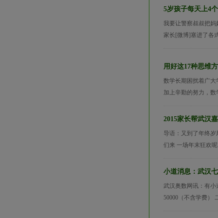
5岁孩子每天上4
我要让警察叔叔把妈
家长[微博]塞进了各
用好这17种思维
数学长期困扰着广大
加上辛勤的努力，数学
2015家长帮武
导语：又到了年终岁尾
们来 一场年末狂欢呢
小道消息：武汉七
武汉奥数网讯：有小
50000（不含学费）