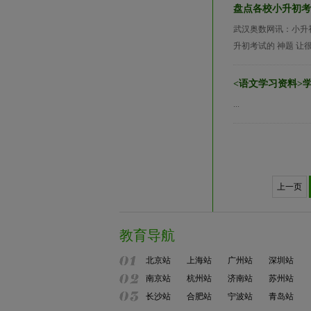
盘点各校小升初考
武汉奥数网讯：小升
升初考试的 神题 让
<语文学习资料>
...
上一页
教育导航
北京站
上海站
广州站
深圳站
南京站
杭州站
济南站
苏州站
长沙站
合肥站
宁波站
青岛站