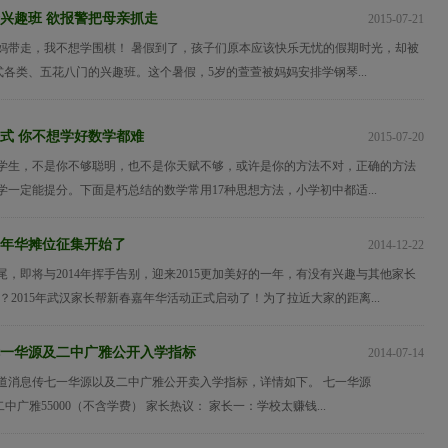
个兴趣班 欲报警把母亲抓走
2015-07-21
妈带走，我不想学围棋！ 暑假到了，孩子们原本应该快乐无忧的假期时光，却被
式各类、五花八门的兴趣班。这个暑假，5岁的萱萱被妈妈安排学钢琴...
方式 你不想学好数学都难
2015-07-20
学生，不是你不够聪明，也不是你天赋不够，或许是你的方法不对，正确的方法
一定能提分。下面是朽总结的数学常用17种思想方法，小学初中都适...
汉嘉年华摊位征集开始了
2014-12-22
，即将与2014年挥手告别，迎来2015更加美好的一年，有没有兴趣与其他家长
？2015年武汉家长帮新春嘉年华活动正式启动了！为了拉近大家的距离...
一华源及二中广雅公开入学指标
2014-07-14
道消息传七一华源以及二中广雅公开卖入学指标，详情如下。 七一华源
 二中广雅55000（不含学费） 家长热议： 家长一：学校太赚钱...