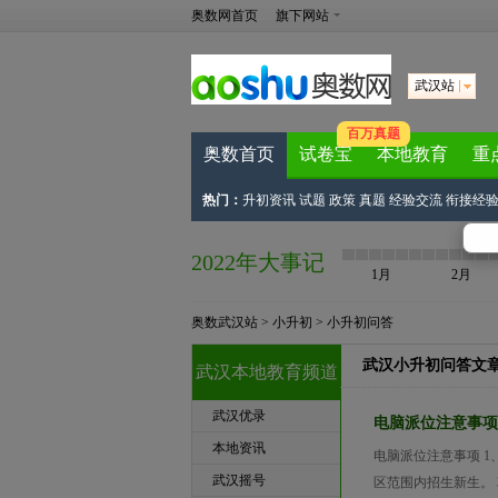
奥数网首页
旗下网站
武汉站
百万真题
奥数首页
试卷宝
本地教育
重
热门：
升初资讯
试题
政策
真题
经验交流
衔接经
2022年大事记
1月
2月
奥数武汉站
>
小升初
>
小升初问答
武汉小升初问答文
武汉本地教育频道
武汉优录
电脑派位注意事项
本地资讯
电脑派位注意事项 1
武汉摇号
区范围内招生新生。 