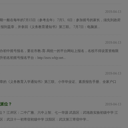
2019-04-13
期一般在每年的7月15日（参考去年） 7月5、6日：参加摇号的家长，须先到政府
 报到盖章，并拿回《义务教育通知书》第三联。 7月7日：电脑派...
2019-04-13
民办初中摇号报名，要在市教-育-局统一的平台网站上报名，名校不得设置资格限
初摇号报名平台：http://zsrx.whjy.net...
2019-04-13
盖章的《义务教育入学通知书》第三联、小学毕业证、素质报告手册、全家户口
派位？
2019-04-13
位？ 江岸区：二中广雅、六中上智、七一华源 武昌区：武珞路实验初级中学 江
区：武汉十一初寄宿初级中学 汉阳区：武汉第三寄宿中学...