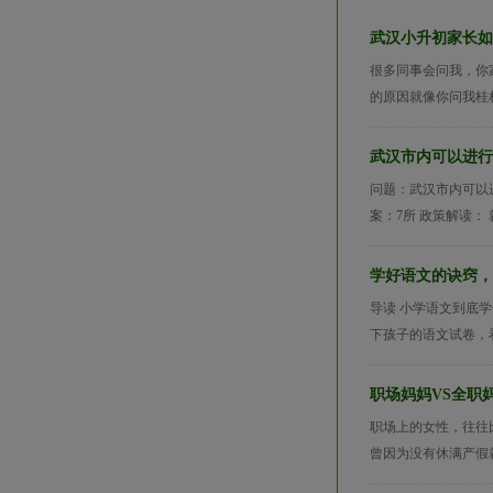
武汉小升初家长如
很多同事会问我，你
的原因就像你问我桂
武汉市内可以进行
问题：武汉市内可以
案：7所 政策解读：
学好语文的诀窍，
导读 小学语文到底
下孩子的语文试卷，看
职场妈妈VS全职
职场上的女性，往往
曾因为没有休满产假就