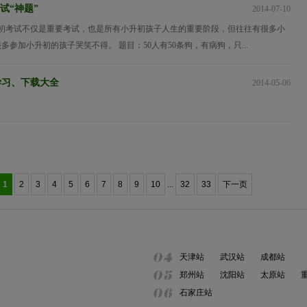
试“神题”
2014-07-10
初考试不仅是重要考试，也是所有小升初孩子人生的重要阶段，但往往有很多小
很多参加小升初的孩子哭笑不得。 题目：50人有50条狗，有病狗，只...
学习、下载大全
2014-05-06
1
2
3
4
5
6
7
8
9
10
...
32
33
下一页
天津站
武汉站
成都站
郑州站
沈阳站
太原站
石家庄站