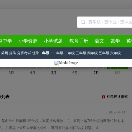
点中学
小学资源
小学试题
教育手册
语文
数学
英
验
简历
摇号
分班考试
优录
年级：
一年级
二年级
三年级
四年级
五年级
六年级
3月
4月
5月
6月
7月
8月
章列表
标题描述形式
2019-04-13
、每名学生只能报1所学校，重复报名无效。 2、原则上这7所学校电脑派位针对本
3、在择校中最终未录取的学生，可回原公办 对口学校 就读。 4、...