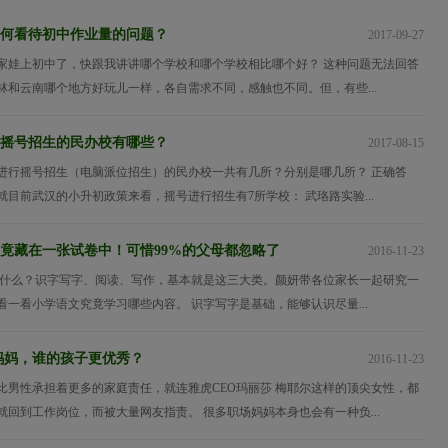
何看待初中作业量的问题？
2017-09-27
家娃上初中了，快跟我讲讲哪个学校和哪个学校相比哪个好？ 这种问题无法回答
林和云南哪个地方好玩儿一样，各自需求不同，感触也不同。但，有些...
摇号招生的民办校有哪些？
2017-08-15
进行摇号招生（电脑派位招生）的民办校一共有几所？分别是哪几所？ 正确答
 就目前武汉的小升初政策来看，摇号进行招生有7所学校： 武珞路实验...
竟藏在一张试卷中！可惜99%的父母都忽略了
2016-11-23
学什么？识字写字、阅读、写作，基本就是这三大类。颜妍带各位家长一起研究一
一看小学语文究竟学习哪些内容。 识字写字是基础，能够认识尽量...
妈妈，谁的孩子更优秀？
2016-11-23
比男性承担着更多的家庭责任，就连雅虎CEO玛丽莎 梅耶尔这样的顶尖女性，都
回到工作岗位，而被大量网友指责。 很多职场妈妈本身也会有一种负...